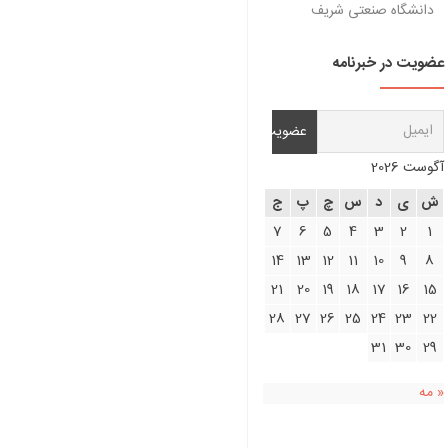
دانشگاه صنعتی شریف
عضویت در خبرنامه
آگوست 2026
ش
ی
د
س
چ
پ
ج
7
6
5
4
3
2
1
14
13
12
11
10
9
8
21
20
19
18
17
16
15
28
27
26
25
24
23
22
31
30
29
« مه