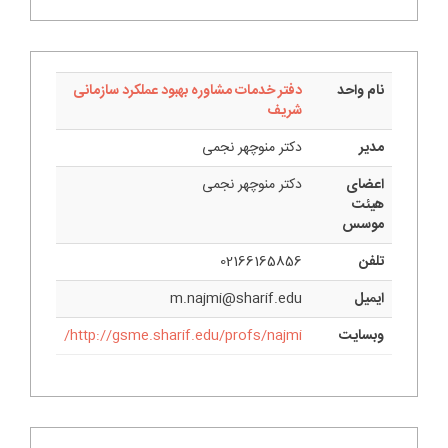
نام واحد
دفتر خدمات مشاوره بهبود عملکرد سازمانی
شریف
مدیر
دکتر منوچهر نجمی
اعضای
دکتر منوچهر نجمی
هیئت
موسس
تلفن
02166165856
ایمیل
m.najmi@sharif.edu
وبسایت
http://gsme.sharif.edu/profs/najmi/