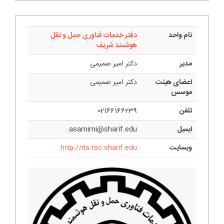
نام واحد
دفتر خدمات فناوری حمل و نقل
هوشمند شریف
مدیر
دکتر امیر صمیمی
اعضای هیئت
دکتر امیر صمیمی
موسس
تلفن
02166166239
ایمیل
asamimi@sharif.edu
وبسایت
http://its.tsc.sharif.edu