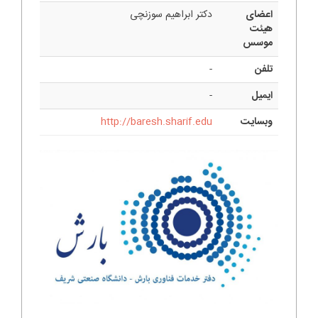
اعضای
دکتر ابراهیم سوزنچی
هیئت
موسس
تلفن
-
ایمیل
-
وبسایت
http://baresh.sharif.edu