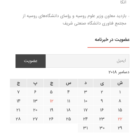
اتکا
بازدید معاون وزیر علوم روسیه و رؤسای دانشگاه‌های روسیه از
مجتمع فناوری دانشگاه صنعتی شریف
عضویت در خبرنامه
دسامبر 2018
ش
ی
د
س
چ
پ
ج
7
6
5
4
3
2
1
14
13
12
11
10
9
8
21
20
19
18
17
16
15
28
27
26
25
24
23
22
31
30
29