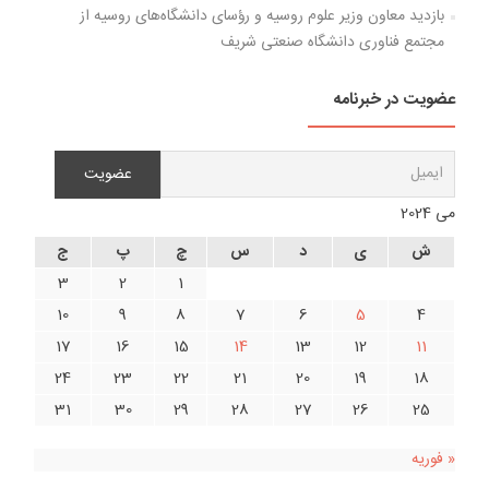
بازدید معاون وزیر علوم روسیه و رؤسای دانشگاه‌های روسیه از
مجتمع فناوری دانشگاه صنعتی شریف
عضویت در خبرنامه
می 2024
ش
ی
د
س
چ
پ
ج
3
2
1
10
9
8
7
6
5
4
17
16
15
14
13
12
11
24
23
22
21
20
19
18
31
30
29
28
27
26
25
« فوریه