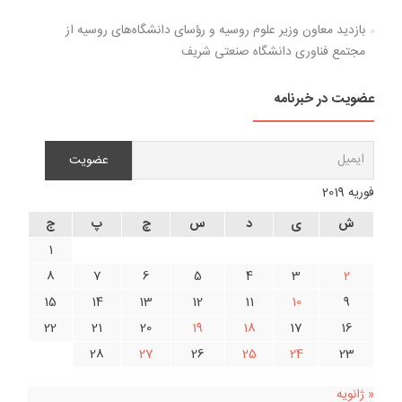
بازدید معاون وزیر علوم روسیه و رؤسای دانشگاه‌های روسیه از
مجتمع فناوری دانشگاه صنعتی شریف
عضویت در خبرنامه
فوریه 2019
ش
ی
د
س
چ
پ
ج
1
8
7
6
5
4
3
2
15
14
13
12
11
10
9
22
21
20
19
18
17
16
28
27
26
25
24
23
« ژانویه