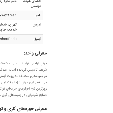
اعضای هیئت
دکتر داود ر
موسس
تلفن
9178524754
آدرس
تهران، خیاب
خدمات فناورری
ایمیل
sharif.edu
معرفی واحد:
شریف تاسیس گردیده است. هدف از 
در زمینه‌های مختلف مدیریت ایمنی 
می‌باشد. این مرکز از زمان تشكیل تاك
روزترین نرم افزارهای حرفه‌ای توا
صنایع شیمیایی در زمینه‌های فوق د
معرفی حوزه‌های کاری و تو