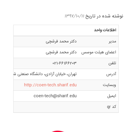
نوشته شده در تاریخ
۱۳۹۷/۱۰/۱۱
اطلاعات واحد
مدیر
دکتر محمد فرشچی
اعضای هیئت موسس
دکتر محمد فرشچی
تلفن
021-66166203
آدرس
تهران، خیابان آزادی، دانشگاه صنعتی شریف، مجت
وبسایت
http://coen-tech.sharif.edu
ایمیل
coen-tech@sharif.edu
کد qr