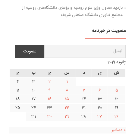
بازدید معاون وزیر علوم روسیه و رؤسای دانشگاه‌های روسیه از
مجتمع فناوری دانشگاه صنعتی شریف
عضویت در خبرنامه
ژانویه 2019
ش
ی
د
س
چ
پ
ج
4
3
2
1
11
10
9
8
7
6
5
18
17
16
15
14
13
12
25
24
23
22
21
20
19
31
30
29
28
27
26
« دسامبر