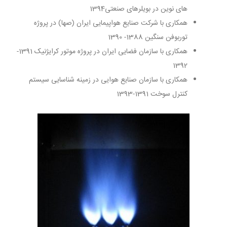
های نوین در بویلرهای صنعتی1394
همکاری با شرکت صنایع هواپیمایی ایران (صها) در پروژه
توربوفن سنگین 1388- 1390
همکاری با سازمان فضایی ایران در پروژه موتور کرایژنیک 1391-
1392
همکاری با سازمان صنایع هوایی در زمینه شناسایی سیستم
کنترل سوخت 1391-1393