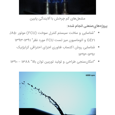
مشعل­‌های کم چرخش با آلایندگی پایین
پروژه‌های‌صنعتی انجام شده:
“شناسایی و ساخت سیستم کنترل سوخت (FCU) موتور J85-
GE21 و اتوماسیون میز تست FCU مورد نظر” 1391-1393
شناسایی روش اکتساب فناوری اجزای احتراقی کرایژنیک
1392-1393
“امکان‌سنجی طراحی و تولید توربین توان بالا” 1388 – 1390